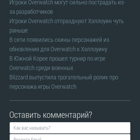
Игроки Overwatch могут сильно пострадать из-
за разработчиков
Игроки Overwatch отпразднуют Хэллоуин чуть
раньше
В сети появились скины персонажей из
обновления для Overwatch к Хэллоуину
В Южной Корее прошел турнир по игре
Overwatch среди военных
Blizzard выпустила трогательный ролик про
персонажа игры Overwatch
Оставить комментарий?