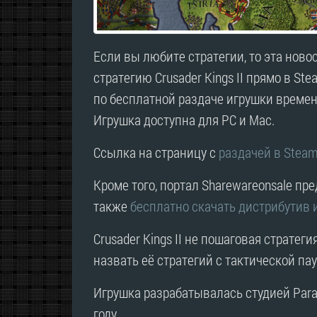
Если вы любите стратегии, то эта ново
стратегию Crusader Kings II прямо в St
по бесплатной раздаче игрушки временн
Игрушка доступна для PC и Mac.
Ссылка на страницу с
раздачей в Stea
Кроме того, портал Sharewareonsale пр
также
бесплатно скачать дистрибутив 
Crusader Kings II не пошаговая стратеги
назвать её стратегий с тактической пау
Игрушка разрабатывалась студией Parad
году.