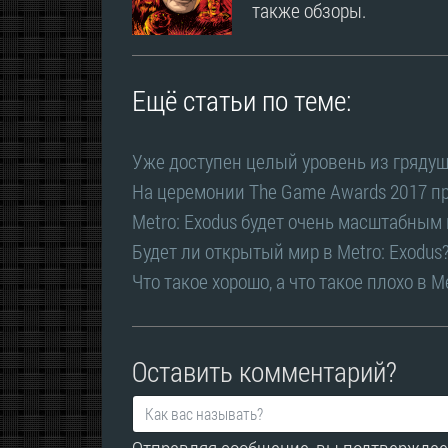
также обзоры.
Ещё статьи по теме:
Уже доступен целый уровень из грядущ
На церемонии The Game Awards 2017 пр
Metro: Exodus будет очень масштабным
Будет ли открытый мир в Metro: Exodus
Что такое хорошо, а что такое плохо в M
Оставить комментарий?