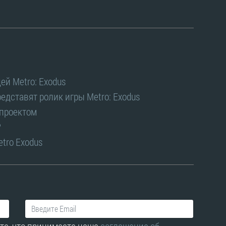
ей Metro: Exodus
едставят ролик игры Metro: Exodus
 проектом
?
etro Exodus