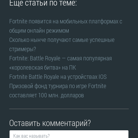
Ещё статьи по теме:
Fortnite появится на мобильных платформах с
общим онлайн режимом
Сколько нынче получают самые успешные
стримеры?
Fortnite: Battle Royale — самая популярная
«королевская битва» на ПК
Fortnite Battle Royale на устройствах IOS
Призовой фонд турнира по игре Fortnite
составляет 100 млн. долларов
Оставить комментарий?