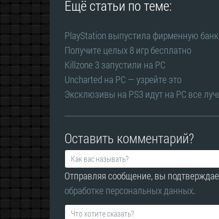
Ещё статьи по теме:
PlayStation выпустила фирменную банк
Получите целых 8 игр бесплатно
Killzone 3 запустили на PC
Uncharted на PC — узрейте это
Эксклюзивы на PS3 идут на PC все луч
Оставить комментарий?
Отправляя сообщение, вы подтверждае
обработке персональных данных
.