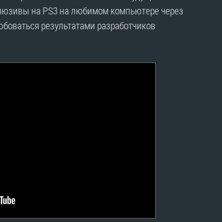
клюзивы на PS3 на любимом компьютере через
юбоваться результатами разработчиков