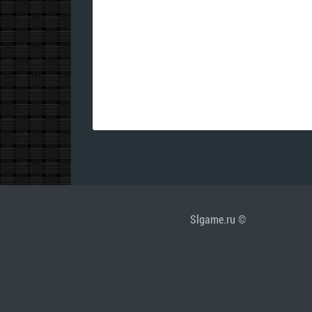
Slgame.ru ©