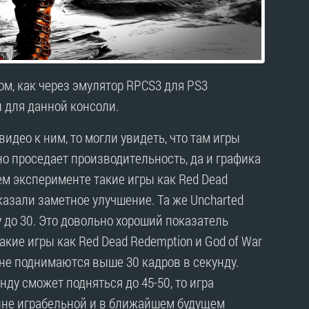
ом, как через эмулятор RPCS3 для PS3
 для данной консоли.
идео к ним, то могли увидеть, что там игры
но проседает производительность, да и графика
ем эксперименте такие игры как Red Dead
оказали заметное улучшение. Та же Uncharted
у до 30. Это довольно хороший показатель
акие игры как Red Dead Redemption и God of War
 не поднимаются выше 30 кадров в секунду.
нду сможет подняться до 45-50, то игра
олне играбельной и в ближайшем будущем