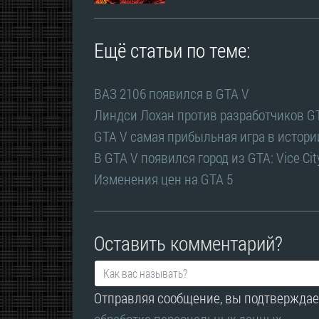
Ещё статьи по теме:
ВАЗ 2106 появился в GTA V
Линдси Лохан против разработчиков G
GTA V самая прибыльная игра в истори
В GTA V появился город из GTA: Vice Cit
Изменения цен на GTA 5
Оставить комментарий?
Отправляя сообщение, вы подтверждае