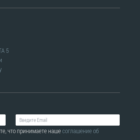
TA 5
и
y
те, что принимаете наше
соглашение об