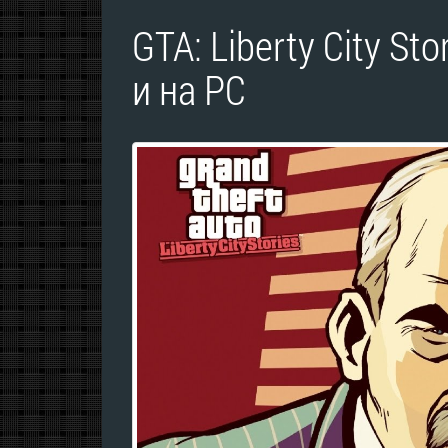
GTA: Liberty City St
и на PC