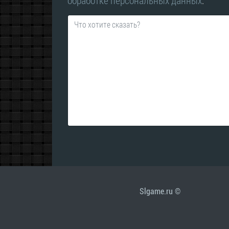
обработке персональных данных
.
Slgame.ru ©