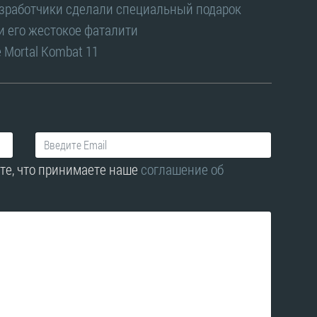
азработчики сделали специальный подарок
 и его жестокое фаталити
 Mortal Kombat 11
те, что принимаете наше
соглашение об