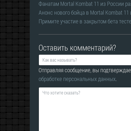
Фанатам Mortal Kombat 11 из России р
Анонс нового бойца в Mortal Kombat 11
Примите участие в закрытом бета тесте
Оставить комментарий?
Отправляя сообщение, вы подтверждае
обработке персональных данных
.