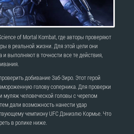
cience of Mortal Kombat, где авторы проверяют
ры в реальной жизни. Для этой цели они
 и выполняют в точности все те действия,
бивания.
роверить добивание Заб-Зиро. Этот герой
замороженную голову соперника. Для проверки
и муляж человеческой головы с черепом
атем дали возможность нанести удар
твующему чемпиону UFC Дэниэлю Кормье. Что
реть в ролике ниже.