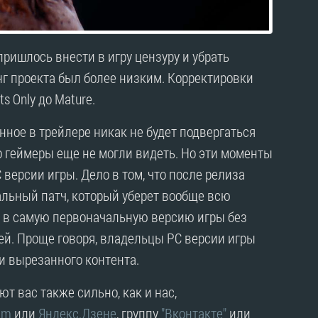
пришлось внести в игру цензуру и убрать
г проекта был более низким. Корректировки
s Only до Mature.
нное в трейлере никак не будет подвергаться
то геймеры еще не могли видеть. Но эти моменты
 версии игры. Дело в том, что после релиза
иальный патч, который уберет вообще всю
ть в самую первоначальную версию игры без
ней. Проще говоря, владельцы PC версии игры
и вырезанного контента.
т вас также сильно, как и нас,
am
или
Яндекс.Дзене
, группу
"Вконтакте"
или