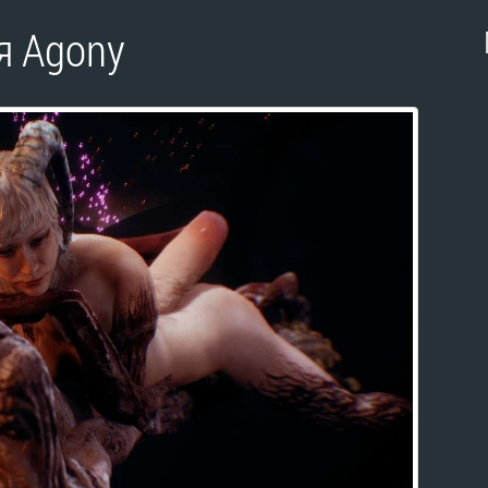
я Agony