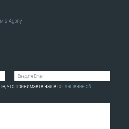
м в Agony
те, что принимаете наше
соглашение об