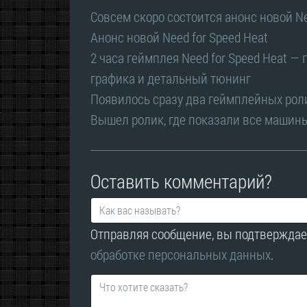
Совсем скоро состоится анонс новой Ne
Анонс новой Need for Speed Heat
2 часа геймплея Need for Speed Heat 
графика и детальный тюнинг
Появилось сразу два геймплейных роли
Вышел ролик, где показали все машины 
Оставить комментарий?
Отправляя сообщение, вы подтверждае
обработке персональных данных
.