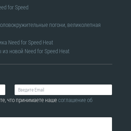
ed for Speed
— головокружительные погони, великолепная
ка Need for Speed Heat
из новой Need for Speed Heat
те, что принимаете наше
соглашение об