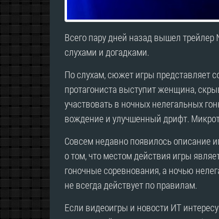
Всего пару дней назад вышел трейлер Ne
слухами и догадками.
По слухам, сюжет игры представляет с
протагониста выступит женщина, скр
участвовать в ночных нелегальных гонк
вождение и улучшенный дрифт. Микротр
Совсем недавно появилось описание иг
о том, что местом действия игры являе
гоночные соревнования, а ночью нелега
не всегда действует по правилам.
Если видеоигры и новости ИТ интересую