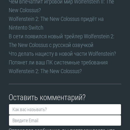
Чем впечатлит игровой мир Wolfenstein II: The
New Colossus?
Wolfenstein 2: The New Colossus придёт на
Nintento Switch
В сети появился новый трейлер Wolfenstein 2:
The New Colossus с русской озвучкой
Что делать нацисту в новой части Wolfenstein?
Потянет ли ваш ПК системные требования
Wolfenstein 2: The New Colossus?
Оставить комментарий?