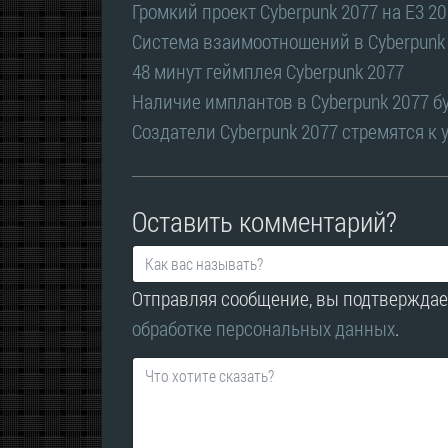
Громкий проект Cyberpunk 2077 на E3 2
Система взаимоотношений в Cyberpunk
48 минут геймплея Cyberpunk 2077
Наличие имплантов в Cyberpunk 2077 б
Создатели Cyberpunk 2077 стремятся к 
Оставить комментарий?
Отправляя сообщение, вы подтверждае
обработке персональных данных
.