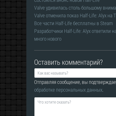
Valve удивилась столь большому внимани
Valve отменила показ Half-Life: Alyx на
Все части Half-Life бесплатны в Steam
Разработчики Half-Life: Alyx ответили 
много нового
Оставить комментарий?
Отправляя сообщение, вы подтверждае
обработке персональных данных
.