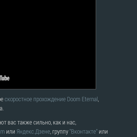
ое
скоростное прохождение Doom Eternal
,
а.
т вас также сильно, как и нас,
am
или
Яндекс.Дзене
, группу
"Вконтакте"
или