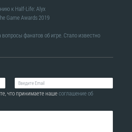
ю к Half-Life: Alyx
 The Game Awards 2019
на вопросы фанатов об игре. Стало известно
те, что принимаете наше
соглашение об