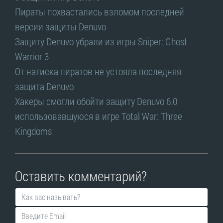
Пираты похвастались взломом последней
версии защиты Denuvo
Защиту Denuvo убрали из игры Sniper: Ghost
Warrior 3
От натиска пиратов не устояла последняя
защита Denuvo
Хакеры смогли обойти защиту Denuvo 6.0
использовавшуюся в игре Total War: Three
Kingdoms
Оставить комментарий?