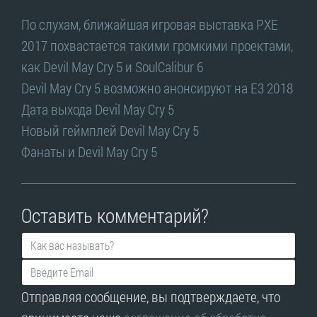
По слухам, ближайшая игровая выставка PXE
2017 похвастается такими громкими проектами,
как Devil May Cry 5 и SoulCalibur 6
Devil May Cry 5 возможно анонсируют на E3 2018
Дата выхода Devil May Cry 5
Новый геймплей Devil May Cry 5
Фанаты и Devil May Cry 5
Оставить комментарий?
Отправляя сообщение, вы подтверждаете, что