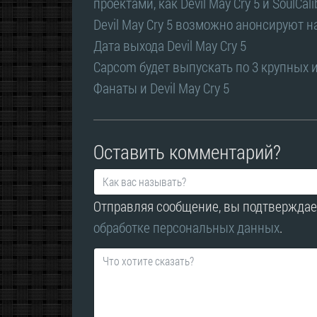
проектами, как Devil May Cry 5 и SoulCali
Devil May Cry 5 возможно анонсируют н
Дата выхода Devil May Cry 5
Capcom будет выпускать по 3 крупных 
Фанаты и Devil May Cry 5
Оставить комментарий?
Отправляя сообщение, вы подтверждае
обработке персональных данных
.