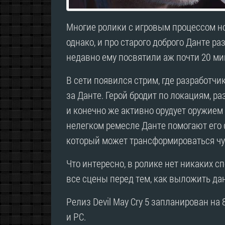
Многие ролики с игровым процессом но
однако, и про старого доброго Данте р
недавно ему посвятили аж почти 20 ми
В сети появился стрим, где разработч
за Данте. Герой бродит по локациям, 
и конечно же активно орудует оружием
нелегком ремесле Данте помогают его
который может трансформироваться чут
Что интересно, в ролике нет никаких с
все сцены перед тем, как выложить дан
Релиз Devil May Cry 5 запланирован на 
и PC.