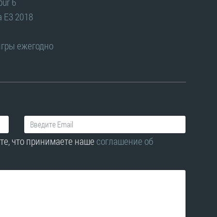
bur 6
а E3 2018
игры ежегодно
те, что принимаете наше
соглашение об