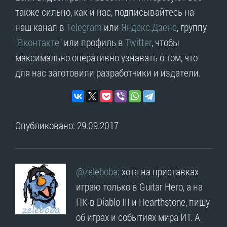
также сильно, как и нас, подписывайтесь на
наш канал в
Telegram
или
Яндекс.Дзене
, группу
"Вконтакте"
или профиль в
Twitter
, чтобы
максимально оперативно узнавать о том, что
для нас заготовили разработчики и издатели.
Опубликовано: 29.09.2017
@zeleboba
: хотя на приставках
играю только в Guitar Hero, а на
ПК в Diablo III и Hearthstone, пишу
об играх и событиях мира ИТ. А